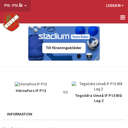
P13 - P13 ÅR
LOGGA IN
HEM
NYHETER
KALENDER
MATCHER
TRUPPEN
BILDGALLERI
Hörnefors IF P13
vs
Tegsödra Umeå IF P13 Blå
Lag 2
DOKUMENT
INFORMATION
KONTAKT