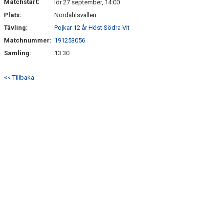
Matchstart:
lör 27 september, 14:00
Plats:
Nordahlsvallen
Tävling:
Pojkar 12 år Höst Södra Vit
Matchnummer:
191253056
Samling:
13:30
<< Tillbaka