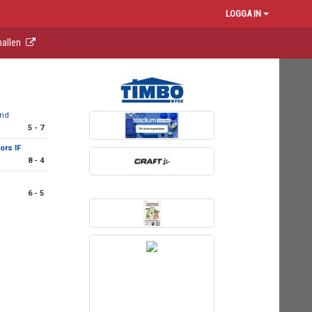
LOGGA IN
ahallen
and
5 - 7
ors IF
8 - 4
6 - 5