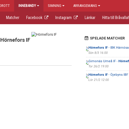
IDROTT
INNEBANDY
SIMNING
ARRANGEMANG
Matcher
Facebook
Instagram
Länkar
Hitta till Bråvall
SPELADE MATCHER
Hörnefors IF
Hörnefors IF
- IBK Härnös
Sön 8/3 16:00
Gimonäs Umeå IF -
Hörnef
Tor 26/2 19:00
Hörnefors IF
- Öjebyns IBF
Lör 21/2 12:00