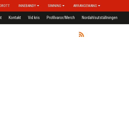
IDROTT
INNEBANDY
SIMNING
ARRANGEMANG
t
Kontakt
Vid kris
Profilvaror/Merch
Nordahlsutställningen