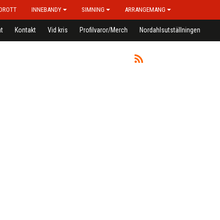
IDROTT
INNEBANDY
SIMNING
ARRANGEMANG
t
Kontakt
Vid kris
Profilvaror/Merch
Nordahlsutställningen