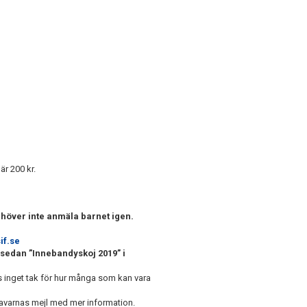
är 200 kr.
höver inte anmäla barnet igen.
if.se
 sedan ”Innebandyskoj 2019” i
ns inget tak för hur många som kan vara
shavarnas mejl med mer information.