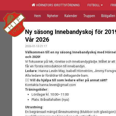
HÖRNEFORS IDROTTSFÖRENING
FOTBOLL
FRI
Hem
Nyheter
Kalender
Truppen
Bildgalleri
Ny säsong Innebandyskoj för 20
Vår 2026
2026-01-13 21:17
Välkommen till en ny säsong Innebandyskoj med Hörnefor
och 2020!
Vi fokuserar på lek, rörelse och innebandyglädje. Målet är att 
får en första introduktion till innebandyn.
Ledare:
Hanna Levén May, Isabell Hörnström, Jimmy Forsgre
Alla ledare är föräldrar till deltagande barn.
🙋‍♀️ Vill du hjälpa till som ledare eller på annat sätt?
Kontakta hanna.leven@gmail.com
Träningstider:
Lördagar kl. 10:00–11:00
Plats: Bråvallahallen (nya)
Utrustning:
En begränsad mängd låneutrustning (klubbor och glasögon) fi