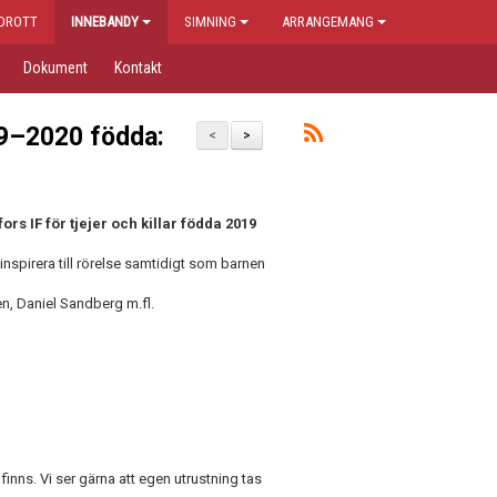
IDROTT
INNEBANDY
SIMNING
ARRANGEMANG
Dokument
Kontakt
19–2020 födda:
<
>
s IF för tjejer och killar födda 2019
inspirera till rörelse samtidigt som barnen
n, Daniel Sandberg m.fl.
nns. Vi ser gärna att egen utrustning tas