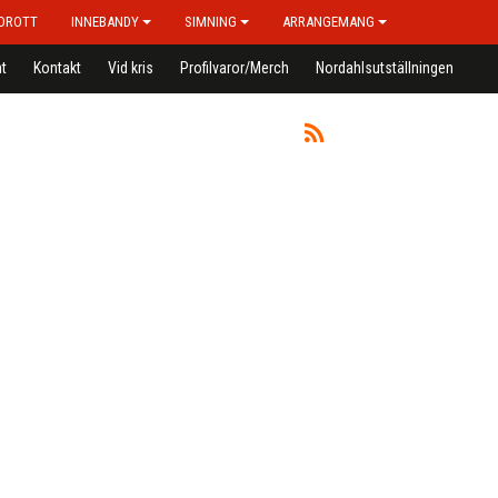
IDROTT
INNEBANDY
SIMNING
ARRANGEMANG
t
Kontakt
Vid kris
Profilvaror/Merch
Nordahlsutställningen