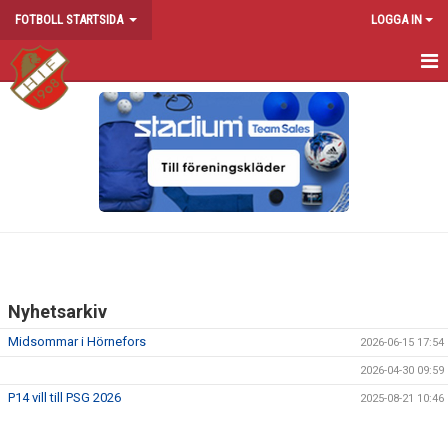
FOTBOLL STARTSIDA
LOGGA IN
HEM
NYHETER
KALENDER
DOKUMENT
NORDAHLSVALLEN
Nyhetsarkiv
IDROTTSGRUPPEN
Midsommar i Hörnefors
2026-06-15 17:54
2026-04-30 09:59
P14 vill till PSG 2026
2025-08-21 10:46