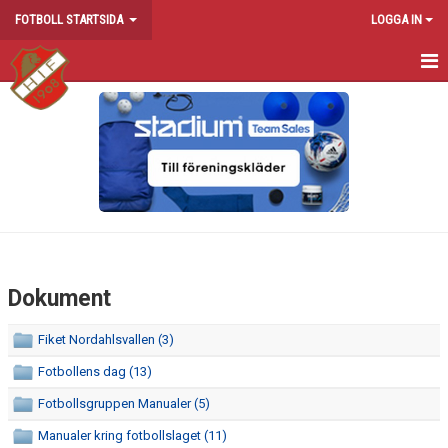
FOTBOLL STARTSIDA
LOGGA IN
HEM
NYHETER
KALENDER
DOKUMENT
NORDAHLSVALLEN
Dokument
IDROTTSGRUPPEN
Fiket Nordahlsvallen (3)
Fotbollens dag (13)
Fotbollsgruppen Manualer (5)
Manualer kring fotbollslaget (11)