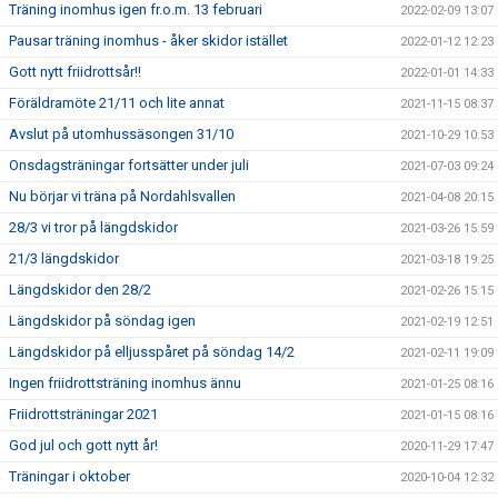
Träning inomhus igen fr.o.m. 13 februari
2022-02-09 13:07
Pausar träning inomhus - åker skidor istället
2022-01-12 12:23
Gott nytt friidrottsår!!
2022-01-01 14:33
Föräldramöte 21/11 och lite annat
2021-11-15 08:37
Avslut på utomhussäsongen 31/10
2021-10-29 10:53
Onsdagsträningar fortsätter under juli
2021-07-03 09:24
Nu börjar vi träna på Nordahlsvallen
2021-04-08 20:15
28/3 vi tror på längdskidor
2021-03-26 15:59
21/3 längdskidor
2021-03-18 19:25
Längdskidor den 28/2
2021-02-26 15:15
Längdskidor på söndag igen
2021-02-19 12:51
Längdskidor på elljusspåret på söndag 14/2
2021-02-11 19:09
Ingen friidrottsträning inomhus ännu
2021-01-25 08:16
Friidrottsträningar 2021
2021-01-15 08:16
God jul och gott nytt år!
2020-11-29 17:47
Träningar i oktober
2020-10-04 12:32