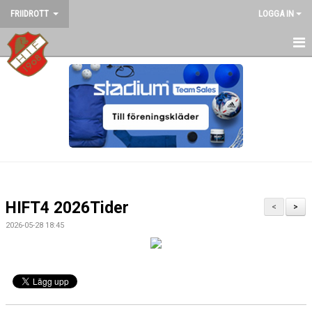
FRIIDROTT
LOGGA IN
HEM
NYHETER
KALENDER
VI SOM FRIIDROTTAR
BILDGALLERI
HIFT4 2026Tider
<
>
DOKUMENT
2026-05-28 18:45
HÖRNEFORS TERRÄNG ELLJUSSPÅRET