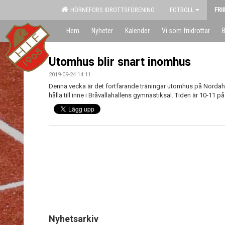
HÖRNEFORS IDROTTSFÖRENING
FOTBOLL
FRI
Hem
Nyheter
Kalender
Vi som friidrottar
B
Utomhus blir snart inomhus
2019-09-24 14:11
Denna vecka är det fortfarande träningar utomhus på Nordahl
hålla till inne i Bråvallahallens gymnastiksal. Tiden är 10-11
Nyhetsarkiv