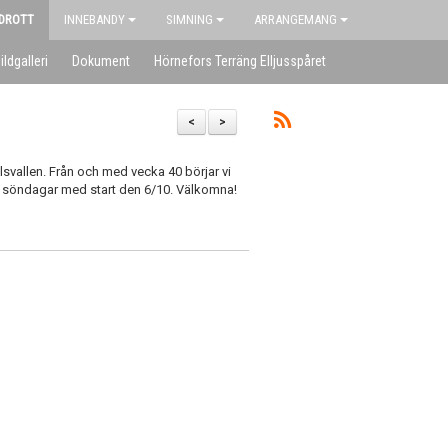
IDROTT
INNEBANDY
SIMNING
ARRANGEMANG
ildgalleri
Dokument
Hörnefors Terräng Elljusspåret
<
>
svallen. Från och med vecka 40 börjar vi
 på söndagar med start den 6/10. Välkomna!