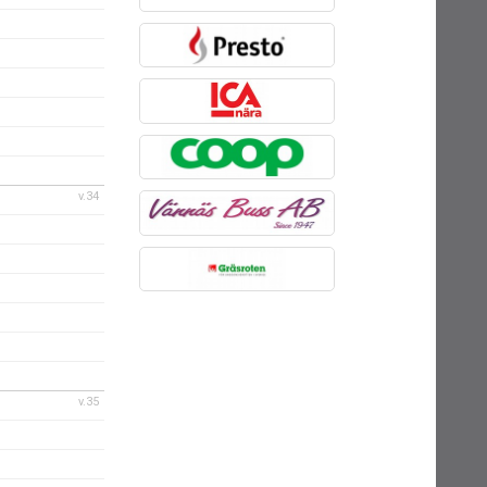
v.34
v.35