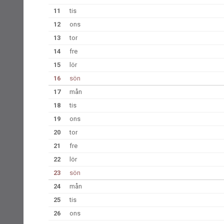
11
tis
12
ons
13
tor
14
fre
15
lör
16
sön
17
mån
18
tis
19
ons
20
tor
21
fre
22
lör
23
sön
24
mån
25
tis
26
ons