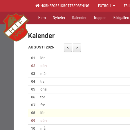
HÖRNEFORS IDROTTSFÖRENING
FOTBOLL
FRI
Hem
Nyheter
Kalender
Truppen
Bildgalleri
Kalender
AUGUSTI 2026
01
lör
02
sön
03
mån
04
tis
05
ons
06
tor
07
fre
08
lör
09
sön
10
mån