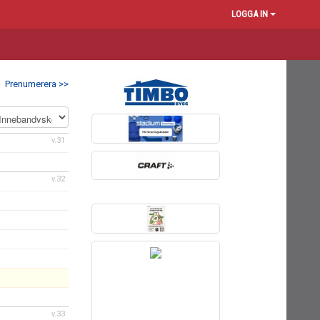
LOGGA IN
Prenumerera >>
v.31
v.32
v.33