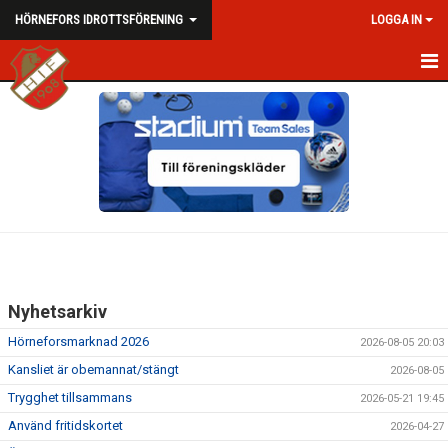
HÖRNEFORS IDROTTSFÖRENING
LOGGA IN
HEM
NYHETER
OM HIF
KALENDER
DOKUMENT
Nyhetsarkiv
KONTAKT
Hörneforsmarknad 2026
2026-08-05 20:03
VID KRIS
Kansliet är obemannat/stängt
2026-08-05
Trygghet tillsammans
2026-05-21 19:45
PROFILVAROR/MERCH
Använd fritidskortet
2026-04-27
NORDAHLSUTSTÄLLNINGEN