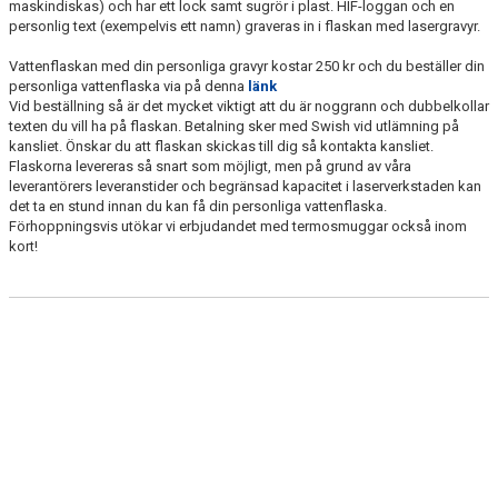
maskindiskas) och har ett lock samt sugrör i plast. HIF-loggan och en
personlig text (exempelvis ett namn) graveras in i flaskan med lasergravyr.
Vattenflaskan med din personliga gravyr kostar 250 kr och du beställer din
personliga vattenflaska via på denna
länk
Vid beställning så är det mycket viktigt att du är noggrann och dubbelkollar
texten du vill ha på flaskan. Betalning sker med Swish vid utlämning på
kansliet. Önskar du att flaskan skickas till dig så kontakta kansliet.
Flaskorna levereras så snart som möjligt, men på grund av våra
leverantörers leveranstider och begränsad kapacitet i laserverkstaden kan
det ta en stund innan du kan få din personliga vattenflaska.
Förhoppningsvis utökar vi erbjudandet med termosmuggar också inom
kort!