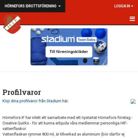
HÖRNEFORS IDROTTSFÖRENING
LOGGA IN
HEM
NYHETER
OM HIF
KALENDER
DOKUMENT
Profilvaror
KONTAKT
Köp dina profilvaror från Stadium här.
VID KRIS
Hörnefors IF har inlett ett samarbete med ett nystartat Hörnefors-företag -
Creative Quirks - för att kunna erbjuda våra medlemmar personliga HIF-
PROFILVAROR/MERCH
vattenflaskor.
Vattenflaskan rymmer 800 ml, är tillverkad av aluminium (bör därför ej
NORDAHLSUTSTÄLLNINGEN