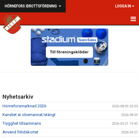
HÖRNEFORS IDROTTSFÖRENING
LOGGA IN
HEM
NYHETER
OM HIF
KALENDER
DOKUMENT
Nyhetsarkiv
KONTAKT
Hörneforsmarknad 2026
2026-08-05 20:03
VID KRIS
Kansliet är obemannat/stängt
2026-08-05
Trygghet tillsammans
2026-05-21 19:45
PROFILVAROR/MERCH
Använd fritidskortet
2026-04-27
NORDAHLSUTSTÄLLNINGEN