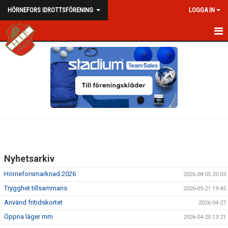
HÖRNEFORS IDROTTSFÖRENING
LOGGA IN
HEM
NYHETER
OM HIF
KALENDER
DOKUMENT
Nyhetsarkiv
KONTAKT
Hörneforsmarknad 2026
2026-08-05 20:03
VID KRIS
Trygghet tillsammans
2026-05-21 19:45
Använd fritidskortet
2026-04-27
PROFILVAROR/MERCH
Öppna läger mm
2026-04-20 13:21
NORDAHLSUTSTÄLLNINGEN